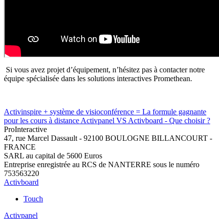
Si vous avez projet d’équipement, n’hésitez pas à contacter notre
équipe spécialisée dans les solutions interactives Promethean.
Activinspire + système de visioconférence = La formule gagnante
pour les cours à distance
Activpanel VS Activboard - Que choisir ?
Pro
Interactive
47, rue Marcel Dassault - 92100 BOULOGNE BILLANCOURT -
FRANCE
SARL au capital de 5600 Euros
Entreprise enregistrée au RCS de NANTERRE sous le numéro
753563220
Activboard
Touch
Activpanel