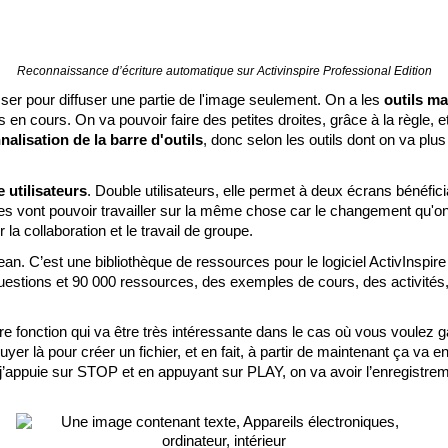
Reconnaissance d’écriture automatique sur Activinspire Professional Edition
er pour diffuser une partie de l'image seulement. On a les 
outils m
n cours. On va pouvoir faire des petites droites, grâce à la règle, et 
alisation de la barre d'outils
, donc selon les outils dont on va plu
 utilisateurs
. Double utilisateurs, elle permet à deux écrans bénéfici
es vont pouvoir travailler sur la même chose car le changement qu'on v
la collaboration et le travail de groupe. 
an. C’est une bibliothèque de ressources pour le logiciel ActivInspire 
questions et 90 000 ressources, des exemples de cours, des activités,
re fonction qui va être très intéressante dans le cas où vous voulez g
uyer là pour créer un fichier, et en fait, à partir de maintenant ça va e
ni, j’appuie sur STOP et en appuyant sur PLAY, on va avoir l’enregistrem