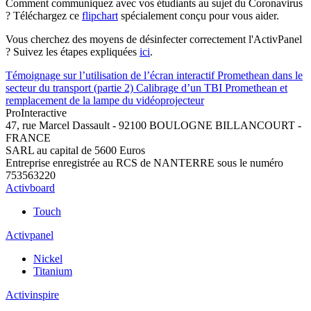
Comment communiquez avec vos étudiants au sujet du Coronavirus
? Téléchargez ce
flipchart
spécialement conçu pour vous aider.
Vous cherchez des moyens de désinfecter correctement l'ActivPanel
? Suivez les étapes expliquées
ici
.
Témoignage sur l’utilisation de l’écran interactif Promethean dans le
secteur du transport (partie 2)
Calibrage d’un TBI Promethean et
remplacement de la lampe du vidéoprojecteur
Pro
Interactive
47, rue Marcel Dassault - 92100 BOULOGNE BILLANCOURT -
FRANCE
SARL au capital de 5600 Euros
Entreprise enregistrée au RCS de NANTERRE sous le numéro
753563220
Activboard
Touch
Activpanel
Nickel
Titanium
Activinspire